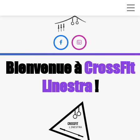


Bienvenue à
CrossFit
Linestra
!